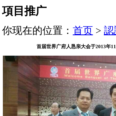
項目推广
你现在的位置：
首页
>
認
首届世界广府人恳亲大会于2013年1