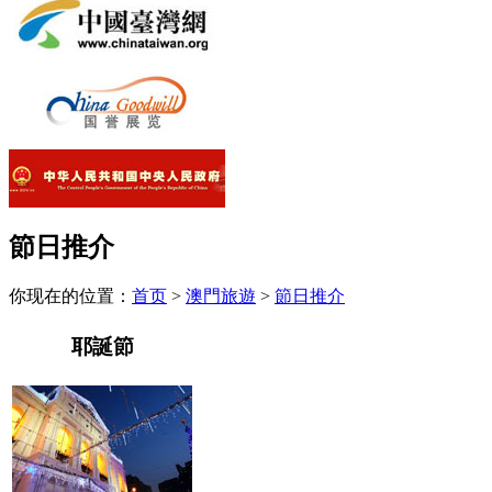
節日推介
你现在的位置：
首页
>
澳門旅遊
>
節日推介
耶誕節