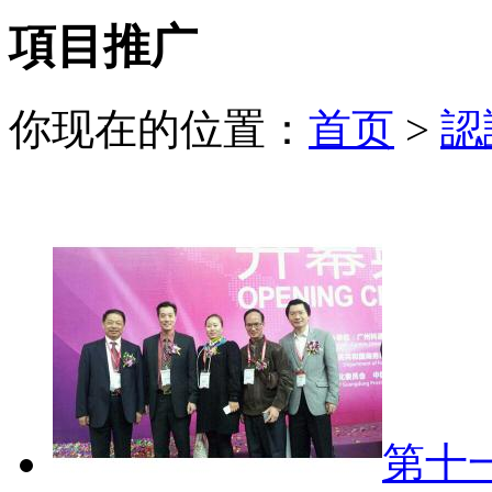
項目推广
你现在的位置：
首页
>
認
第十一